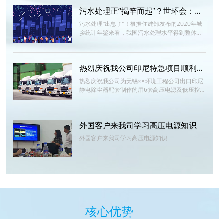
污水处理正“揭竿而起”？世环会：必须重点把握！
污水处理“出息了”！根据住建部发布的2020年城
乡统计年鉴来看，我国污水处理水平得到整体提
升，其中城市污水处理率达97.53%，县域污水处
理率达95.05%。
热烈庆祝我公司印尼特急项目顺利发货
热烈庆祝我公司为无锡××环境工程公司出口印尼
静电除尘器配套制作的用6套高压电源及低压控制
系统顺利装车发货，该项目是在没有现货及任何
部件的前提下从12月2日合同签订生效开始安排
制作到12月17日到达上海港，生产及发货时间仅
外国客户来我司学习高压电源知识
为16天，充分证明了我公司及外协配套单位的生
产及调度能力。
外国客户来我司学习高压电源知识
核心优势