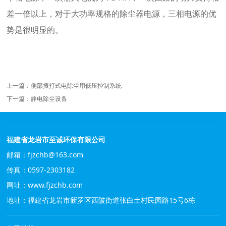
差一倍以上，对于大功率规格的
除尘器电源
，三相电源的优
势是很明显的。
上一篇：
侧部振打式电除尘用低压控制系统
下一篇：
静电除尘设备
福建省龙岩市至诚环保有限公司
邮箱：fjzchb@163.com
传真：0597-2303182
网址：
www.fjzchb.com
地址：福建省龙岩市新罗区西陂街道张白土村民园路15号6栋